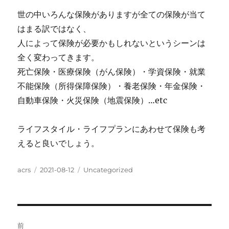
世の中いろんな保険がありますが全ての保険が当て
はまる訳ではなく、
人によって保険が必要かもしれないというシーンは
全く変わってきます。
死亡保険・医療保険（がん保険）・学資保険・就業
不能保険（所得保障保険）・養老保険・年金保険・
自動車保険・火災保険（地震保険）…etc
ライフスタイル・ライフプランにあわせて保険も考
えると良いでしょう。
投
投
カ
acrs
2021-08-12
Uncategorized
稿
稿
テ
者
日:
ゴ
リ
ー
投
前