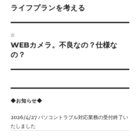
稿
ライフプランを考える
前
の
ナ
投
ビ
稿:
次
ゲ
WEBカメラ。不良なの？仕様な
次
の
の？
ー
投
シ
稿:
ョ
ン
◆お知らせ◆
2026/4/27 パソコントラブル対応業務の受付終了い
たしました